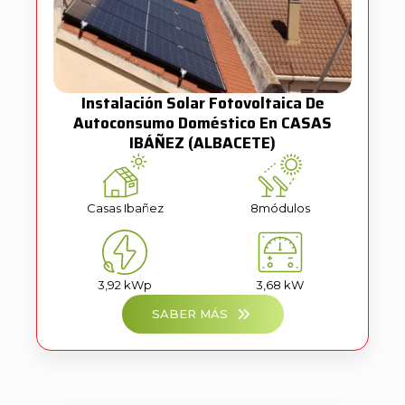
Instalación Solar Fotovoltaica De
Autoconsumo Doméstico En CASAS
IBÁÑEZ (ALBACETE)
Casas Ibañez
8
módulos
3,92 kWp
3,68 kW
SABER MÁS