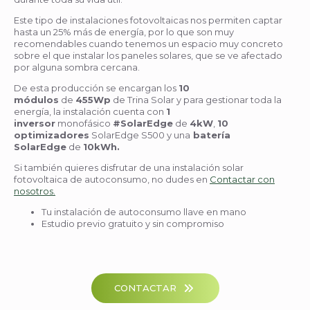
Este tipo de instalaciones fotovoltaicas nos permiten captar
hasta un 25% más de energía, por lo que son muy
recomendables cuando tenemos un espacio muy concreto
sobre el que instalar los paneles solares, que se ve afectado
por alguna sombra cercana.
De esta producción se encargan los
10
módulos
de
455Wp
de Trina Solar y para gestionar toda la
energía, la instalación cuenta con
1
inversor
monofásico
#SolarEdge
de
4kW
,
10
optimizadores
SolarEdge S500 y una
batería
SolarEdge
de
10kWh.
Si también quieres disfrutar de una instalación solar
fotovoltaica de autoconsumo, no dudes en
Contactar con
nosotros.
Tu instalación de autoconsumo llave en mano
Estudio previo gratuito y sin compromiso
CONTACTAR