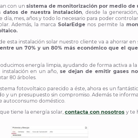
ntan con un
sistema de monitorización por medio de u
 datos de nuestra instalación
, desde la generación
 de día, mes, años y todo lo necesario para poder contro
solar. Además, la marca
SolarEdge
nos permite la
moni
ltaico.
 esta instalación solar nuestro cliente va a ahorrar en 
s entre un 70% y un 80% más económico que el qu
producimos energía limpia, ayudando de forma activa a l
 instalación en un año,
se dejan de emitir gases n
ntar 80 árboles.
sistema fotovoltaico parecido a éste, ahora es un fantá
do y un presupuesto sin compromiso. Además te informa
n de autoconsumo doméstico.
ue tiene la energía solar,
contacta con nosotros
y te