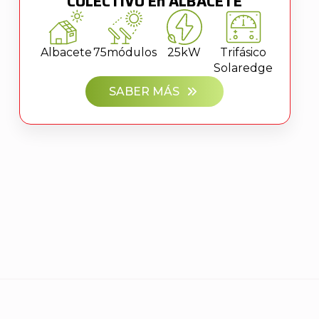
COLECTIVO En ALBACETE
Albacete
75
módulos
25kW
Trifásico
Solaredge
SABER MÁS