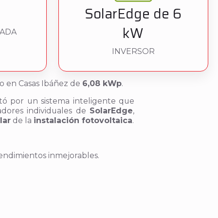
SolarEdge de 6
kW
LADA
INVERSOR
co en Casas Ibáñez de
6,08 kWp
.
ptó por un sistema inteligente que
adores individuales de
SolarEdge
,
lar
de la
instalación fotovoltaica
.
rendimientos inmejorables.