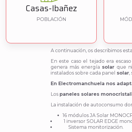
Casas-Ibañez
POBLACIÓN
MÓD
A continuación, os describimos es
En este caso el tejado era escaso
genera más energía
solar
que ni
instalados sobre cada panel
solar
,
En Electromanchuela nos adapta
Los
paneles solares monocristal
La instalación de autoconsumo do
16 módulos JA Solar MONOC
1 inversor SOLAR EDGE monofá
Sistema monitorización.